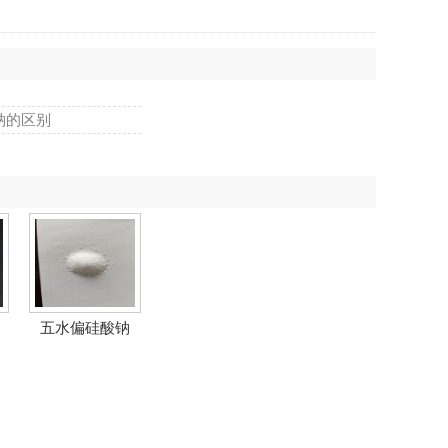
钠的区别
五水偏硅酸钠