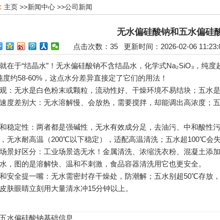
:
主页
>>
新闻中心
>>
公司新闻
无水偏硅酸钠和五水偏硅
点击次数：
35
更新时间：2026-02-06 11:2
于“结晶水”！无水偏硅酸钠不含结晶水，化学式Na₂SiO₃，纯度
，纯度约58-60%，这点水分差异直接定了它们的用法！
：无水是白色粉末或颗粒，流动性好、干燥环境不易结块；五水是
度差别大：无水溶解慢、会放热，需要搅拌，却能调出高浓度；五
稳定性：两者都是强碱性，无水有效成分足，去油污、中和酸性污
，无水耐高温（200℃以下稳定），适配高温清洗；五水超100℃会
景好区分：工业场景选无水！金属清洗、浓缩洗衣粉、混凝土添加
水，图的是溶解快、温和不刺激，食品容器清洗用它也更安全。
安全提一嘴：无水需密封存干燥处，防潮解；五水别超50℃存放，
皮肤眼睛立刻用大量清水冲15分钟以上。
五水偏硅酸钠基础信息