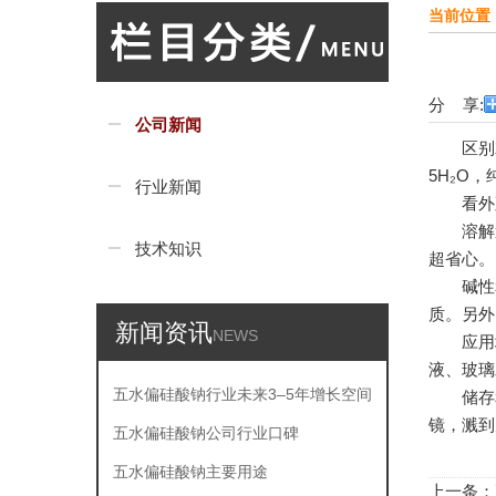
当前位置 
分 享:
公司新闻
区别就在
5H₂O
行业新闻
看外观
溶解速
技术知识
超省心。
碱性和
质。另外
新闻资讯
NEWS
应用场
液、玻璃
五水偏硅酸钠行业未来3–5年增长空间
储存和
镜，溅到
怎么样，增速大...
五水偏硅酸钠公司行业口碑
五水偏硅酸钠主要用途
上一条：