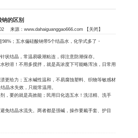
酸钠的区别
3:02 来源：
www.dahaiguanggao666.com
【
关闭
】
超98%；五水偏硅酸钠带5个结晶水，化学式多了・
针状结晶，常温易吸潮粘连，得注意防潮保存。
水秒溶！不用多搅拌，就是高浓度下可能略浑浊，日常用
渍更给力；五水碱性温和，不易腐蚀塑料、织物等敏感材
失结晶水失效，只能常温用。
剂，要的就是高效能；民用日化选五水！洗洁精、洗手
避免结晶水流失。两者都是强碱，操作要戴手套、护目