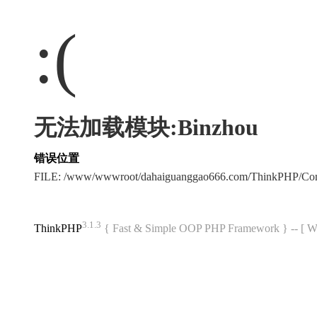
:(
无法加载模块:Binzhou
错误位置
FILE: /www/wwwroot/dahaiguanggao666.com/ThinkPHP/Co
3.1.3
ThinkPHP
{ Fast & Simple OOP PHP Framework } -- 