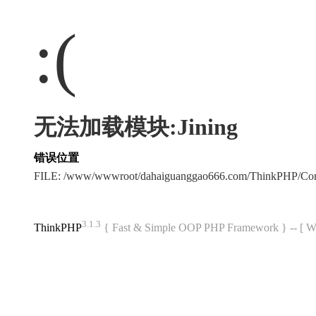
:(
无法加载模块:Jining
错误位置
FILE: /www/wwwroot/dahaiguanggao666.com/ThinkPHP/Co
3.1.3
ThinkPHP
{ Fast & Simple OOP PHP Framework } -- 